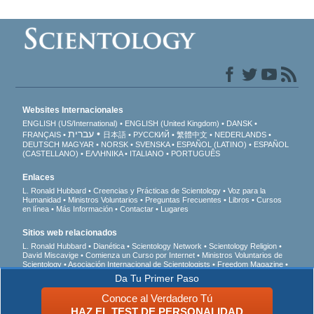
Websites Internacionales
ENGLISH (US/International)
ENGLISH (United Kingdom)
DANSK
עברית
FRANÇAIS
日本語
РУССКИЙ
繁體中文
NEDERLANDS
DEUTSCH
MAGYAR
NORSK
SVENSKA
ESPAÑOL (LATINO)
ESPAÑOL
(CASTELLANO)
ΕΛΛΗΝΙΚA
ITALIANO
PORTUGUÊS
Enlaces
L. Ronald Hubbard
Creencias y Prácticas de Scientology
Voz para la
Humanidad
Ministros Voluntarios
Preguntas Frecuentes
Libros
Cursos
en línea
Más Información
Contactar
Lugares
Sitios web relacionados
L. Ronald Hubbard
Dianética
Scientology Network
Scientology Religion
David Miscavige
Comienza un Curso por Internet
Ministros Voluntarios de
Scientology
Asociación Internacional de Scientologists
Freedom Magazine
El Camino a la Felicidad
En Apoyo de Un Mundo Sin Drogas
Unidos por los
Da Tu Primer Paso
Derechos Humanos
Jóvenes por los Derechos Humanos
Comisión de
Ciudadanos por los Derechos Humanos
Conoce al Verdadero Tú
HAZ EL TEST DE PERSONALIDAD