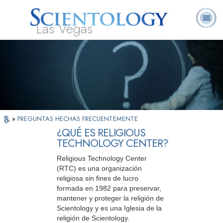
Las Vegas
Acerca de
L. Ronald
¿Qué es
Ministros
Preguntas
Libros
Nosotros
Hubbard
Scientology?
Voluntarios
Frecuentes
»
PREGUNTAS HECHAS FRECUENTEMENTE
¿QUÉ ES RELIGIOUS
TECHNOLOGY CENTER?
Religious Technology Center
(RTC) es una organización
religiosa sin fines de lucro
formada en 1982 para preservar,
mantener y proteger la religión de
Scientology y es una Iglesia de la
religión de Scientology.