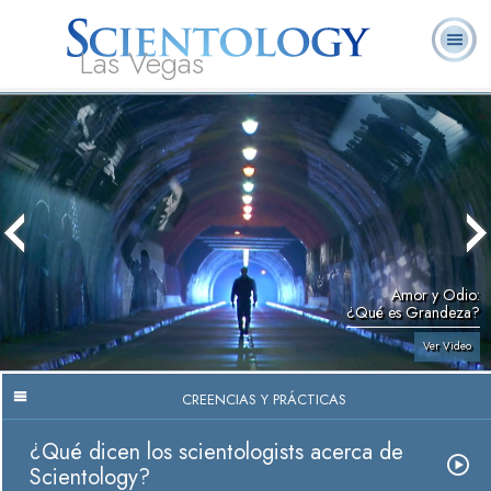
Las Vegas
Acerca de
L. Ronald
¿Qué es
Ministros
Preguntas
Libros
Nosotros
Hubbard
Scientology?
Voluntarios
Frecuentes
Amor y Odio:
¿Qué es Grandeza?
Ver Video
CREENCIAS Y PRÁCTICAS
¿Qué dicen los scientologists acerca de
Scientology?