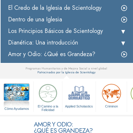
El Credo de la Iglesia de Scientology
Dentro de una Iglesia
Los Principios Básicos de Scientology
Dianética: Una introducción
Amor y Odio: ¿Qué es Grandeza?
Programas Humanitarios y de Mejora Social a nivel global
Patrocinados por la Iglesia de Scientology
▼
El Camino a la
Applied Scholastics
Criminon
Cómo Ayudamos
Felicidad
AMOR Y ODIO:
¿QUÉ ES GRANDEZA?