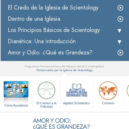
El Credo de la Iglesia de Scientology
Dentro de una Iglesia
Los Principios Básicos de Scientology
Dianética: Una introducción
Amor y Odio: ¿Qué es Grandeza?
Programas Humanitarios y de Mejora Social a nivel global
Patrocinados por la Iglesia de Scientology
▼
El Camino a la
Applied Scholastics
Criminon
Cómo Ayudamos
Felicidad
AMOR Y ODIO:
¿QUÉ ES GRANDEZA?