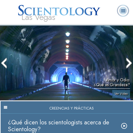
Las Vegas
Acerca de
L. Ronald
¿Qué es
Ministros
Preguntas
Libros
Nosotros
Hubbard
Scientology?
Voluntarios
Frecuentes
Amor y Odio:
¿Qué es Grandeza?
Ver Video
CREENCIAS Y PRÁCTICAS
¿Qué dicen los scientologists acerca de
Scientology?