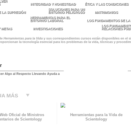
LVER
S
INTEGRIDAD Y HONESTIDAD
ÉTICA Y LAS CONDICIONES
SOLUCIONES PARA UN
E LA SUPRESIÓN
ENTORNO PELIGROSO
MATRIMONIOS
HERRAMIENTAS PARA EL
ENTORNO LABORAL
LOS FUNDAMENTOS DE LA
LOS FUNDAMENTO
Y METAS
INVESTIGACIONES
RELACIONES PÚB
 de
Herramientas para la Vida
y sus correspondientes cursos están disponibles en el si
roporcionan la tecnología esencial para los problemas de la vida, técnicas y procedi
r
er Algo al Respecto Llevando Ayuda a
UA MÁS
 Web Oficial de Ministros
Herramientas para la Vida de
untarios de Scientology
Scientology