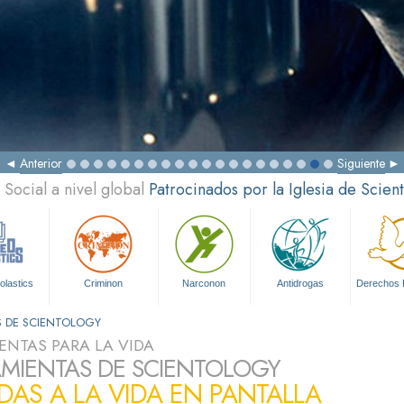
Anterior
Siguiente
Social a nivel global
Patrocinados por la Iglesia de Scien
olastics
Criminon
Narconon
Antidrogas
Derechos
S DE SCIENTOLOGY
ENTAS PARA LA VIDA
MIENTAS DE SCIENTOLOGY
DAS A LA VIDA EN PANTALLA