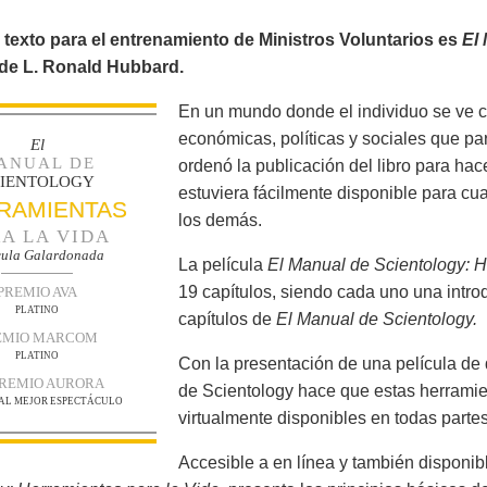
e texto para el entrenamiento de Ministros Voluntarios es
El
 de L. Ronald Hubbard.
En un mundo donde el individuo se ve 
económicas, políticas y sociales que p
El
ANUAL DE
ordenó la publicación del libro para hac
CIENTOLOGY
estuviera fácilmente disponible para cu
RAMIENTAS
los demás.
A LA VIDA
cula Galardonada
La película
El Manual de Scientology: H
19 capítulos, siendo cada uno una intro
PREMIO AVA
PLATINO
capítulos de
El Manual de Scientology.
EMIO MARCOM
PLATINO
Con la presentación de una película de 
PREMIO AURORA
de Scientology hace que estas herramie
 AL MEJOR ESPECTÁCULO
virtualmente disponibles en todas partes
Accesible a en línea y también disponib