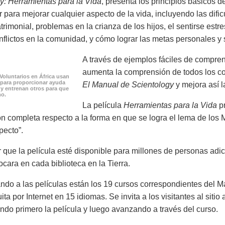
y: Herramientas para la Vida
, presenta los principios básicos 
 para mejorar cualquier aspecto de la vida, incluyendo las dif
trimonial, problemas en la crianza de los hijos, el sentirse est
onflictos en la comunidad, y cómo lograr las metas personales y 
A través de ejemplos fáciles de compren
aumenta la comprensión de todos los co
Voluntarios en África usan
 para proporcionar ayuda
El Manual de Scientology
y mejora así l
 y entrenan otros para que
mo.
La película
Herramientas para la Vida
pr
ón completa respecto a la forma en que se logra el lema de los M
pecto”.
 que la película esté disponible para millones de personas adici
ocara en cada biblioteca en la Tierra.
o a las películas están los 19 cursos correspondientes del Ma
ita por Internet en 15 idiomas. Se invita a los visitantes al siti
endo primero la película y luego avanzando a través del curso.