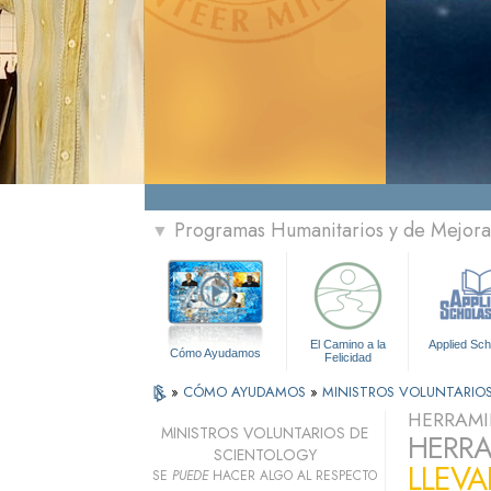
Programas Humanitarios y de Mejora 
▼
El Camino a la
Applied Sch
Cómo Ayudamos
Felicidad
»
CÓMO AYUDAMOS
»
MINISTROS VOLUNTARIO
HERRAMI
MINISTROS VOLUNTARIOS DE
HERRA
SCIENTOLOGY
LLEVA
SE
PUEDE
HACER ALGO AL RESPECTO