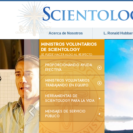
Acerca de Nosotros
L. Ronald Hubbar
MINISTROS VOLUNTARIOS
DE SCIENTOLOGY
SE
PUEDE
HACER ALGO AL RESPECTO
PROPORCIONANDO AYUDA
EFECTIVA
MINISTROS VOLUNTARIOS
TRABAJANDO EN EQUIPO
HERRAMIENTAS DE
SCIENTOLOGY PARA LA VIDA
MENSAJES DE SERVICIO
PÚBLICO