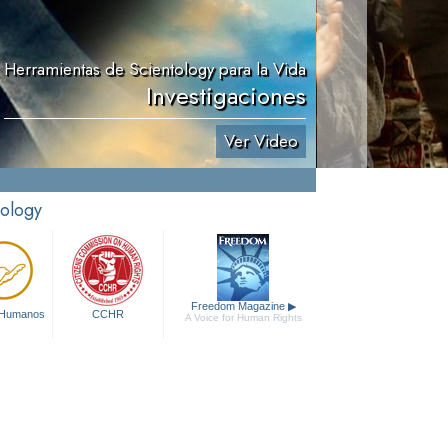
Herramientas de Scientology para la Vida
Investigaciones
Ver Video
tology
Freedom Magazine
▶
 Humanos
CCHR
A Voice for Human Rights