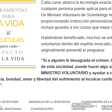
Cada curso abarca la tecnología exact
cualquier persona puede aplicar para el
RAMIENTAS
Un Ministro Voluntario de Scientology re
PARA
A VIDA
proporcionando instrucción personalizad
incluye guiarles a los cursos que mejor
Habiéndose beneficiado, muchos se ent
ELÍCULAS
voluntarios dentro del espíritu invocado
para cada—
originalmente presentó el programa:
SPECTO
 LA VIDA
“Si a alguien le desagrada el crimen, la
de esta sociedad, puede hacer algo a
MINISTRO VOLUNTARIO y ayudar a civili
a, bondad, amor y libertad del sufrimiento al inculcar conf
”.
 DE ESTUDIO
DINÁMICAS DE LA EXISTENCIA
COMPONENTES DE LA
AYUDAS PARA
ENFERMEDADES Y
RESPUE
AL EMOCIONAL
COMUNICACIÓN
LESIONES
DROGA