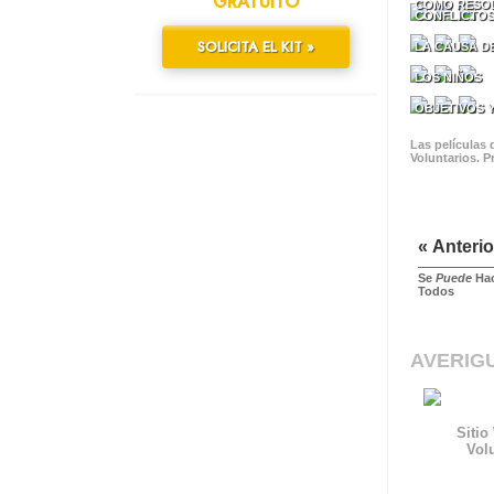
GRATUITO
CÓMO RESO
CONFLICTO
SOLICITA EL KIT »
LA CAUSA D
LOS NIÑOS
OBJETIVOS 
Las películas
Voluntarios. P
« Anterio
Se
Puede
Hac
Todos
AVERIG
Sitio
Vol