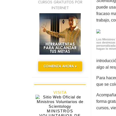
Scientolog
CURSOS GRATUITOS POR
INTERNET
puede usar
fracaso ma
trabajo, c
Los Ministros 
sus destrezas
personalizada
hagan lo mis
introducci
COMIENZA AHORA »
algo al res
Para hacer
que se col
VISITA
Acompañand
forma gratu
cursos, vi
MINISTROS
VOLUNTARIOS DE