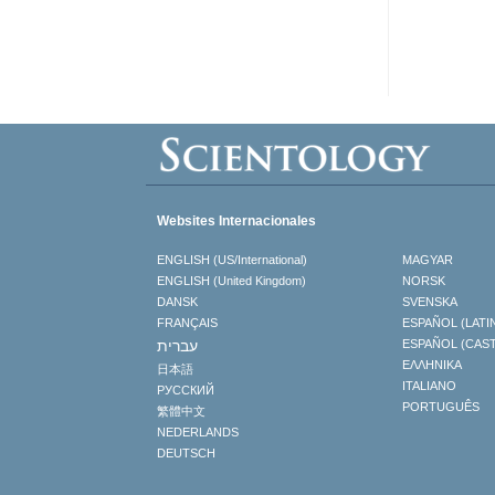
Websites Internacionales
ENGLISH (US/International)
MAGYAR
ENGLISH (United Kingdom)
NORSK
DANSK
SVENSKA
FRANÇAIS
ESPAÑOL (LATI
עברית
ESPAÑOL (CAS
ΕΛΛΗΝΙΚA
日本語
ITALIANO
РУССКИЙ
PORTUGUÊS
繁體中文
NEDERLANDS
DEUTSCH