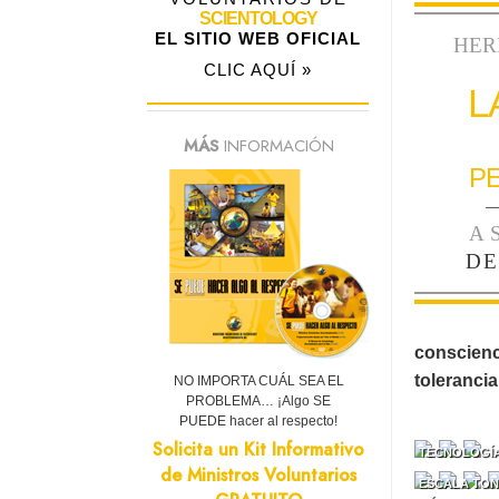
SCIENTOLOGY
EL SITIO WEB OFICIAL
HER
CLIC AQUÍ »
L
MÁS
INFORMACIÓN
P
—
A
DE
conscienci
tolerancia
NO IMPORTA CUÁL SEA EL
PROBLEMA… ¡Algo SE
PUEDE hacer al respecto!
Solicita un Kit Informativo
TECNOLOGÍA
de Ministros Voluntarios
ESCALA TON