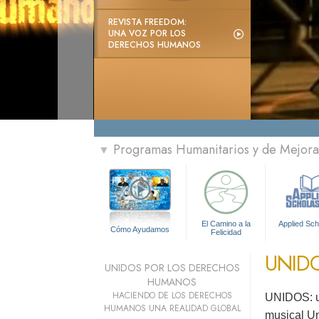
REVISTA FREEDOM:
UNA VOZ POR LOS
DERECHOS HUMANOS
Programas Humanitarios y de Mejora 
▼
El Camino a la
Applied Sch
Cómo Ayudamos
Felicidad
UNID
UNIDOS POR LOS DERECHOS
HUMANOS
HACIENDO DE LOS DERECHOS
UNIDOS: un
HUMANOS UNA REALIDAD GLOBAL
musical Un