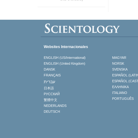
Websites Internacionales
ENGLISH (US/International)
MAGYAR
ENGLISH (United Kingdom)
NORSK
DANSK
SVENSKA
FRANÇAIS
ESPAÑOL (LATI
עברית
ESPAÑOL (CAS
ΕΛΛΗΝΙΚA
日本語
ITALIANO
РУССКИЙ
PORTUGUÊS
繁體中文
NEDERLANDS
DEUTSCH