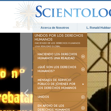
Acerca de Nosotros
L. Ronald Hubbar
UNIDOS POR LOS DERECHOS
HUMANOS
HACIENDO DE LOS DERECHOS HUMANOS
UNA REALIDAD GLOBAL
HACIENDO LOS DERECHOS
HUMANOS UNA REALIDAD
¿QUÉ SON LOS DERECHOS
HUMANOS?
MENSAJES DE SERVICIO
PÚBLICO DE JÓVENES POR
LOS DERECHOS HUMANOS
UNIDOS
EN APOYO DE LOS
DERECHOS HUMANOS