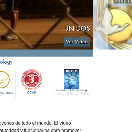
UNIDOS
Ver Video
tology
Freedom Magazine
▶
 Humanos
CCHR
A Voice for Human Rights
jóvenes de todo el mundo. El vídeo
autoridad y funcionarios para promover