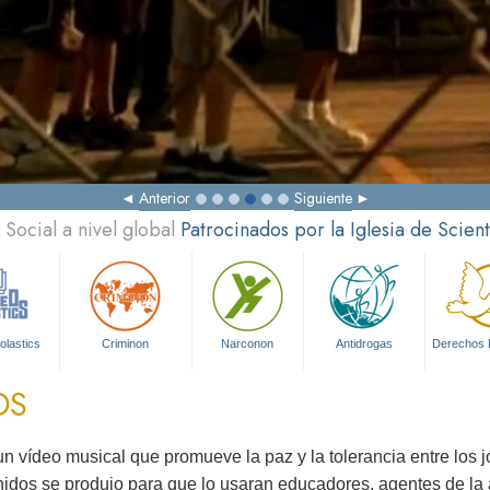
Anterior
Siguiente
Social a nivel global
Patrocinados por la Iglesia de Scien
olastics
Criminon
Narconon
Antidrogas
Derechos
OS
 vídeo musical que promueve la paz y la tolerancia entre los 
idos se produjo para que lo usaran educadores, agentes de la 