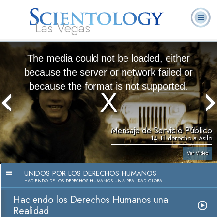
Las Vegas
Acerca de
L. Ronald
¿Qué es
Ministros
Preguntas
Libros
Nosotros
Hubbard
Scientology?
Voluntarios
Frecuentes
The media could not be loaded, either
because the server or network failed or
because the format is not supported.
Mensaje de Servicio Público
14. El derecho a Asilo
Ver Video
UNIDOS POR LOS DERECHOS HUMANOS
HACIENDO DE LOS DERECHOS HUMANOS UNA REALIDAD GLOBAL
Haciendo los Derechos Humanos una
Realidad