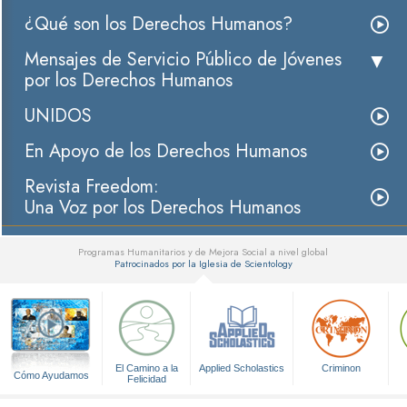
¿Qué son los Derechos Humanos?
Mensajes de Servicio Público de Jóvenes
por los Derechos Humanos
UNIDOS
En Apoyo de los Derechos Humanos
Revista Freedom:
Una Voz por los Derechos Humanos
Programas Humanitarios y de Mejora Social a nivel global
Patrocinados por la Iglesia de Scientology
▼
El Camino a la
Applied Scholastics
Criminon
Cómo Ayudamos
Felicidad