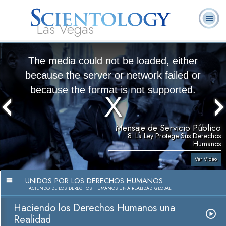
Las Vegas
Acerca de
L. Ronald
¿Qué es
Ministros
Preguntas
Libros
Nosotros
Hubbard
Scientology?
Voluntarios
Frecuentes
The media could not be loaded, either
because the server or network failed or
because the format is not supported.
Mensaje de Servicio Público
8. La Ley Protege Sus Derechos
Humanos
Ver Video
UNIDOS POR LOS DERECHOS HUMANOS
HACIENDO DE LOS DERECHOS HUMANOS UNA REALIDAD GLOBAL
Haciendo los Derechos Humanos una
Realidad