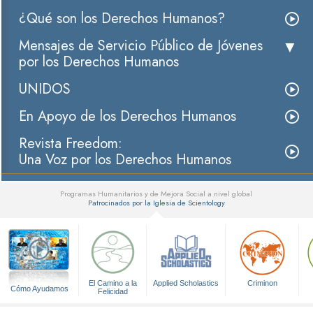
¿Qué son los Derechos Humanos?
Mensajes de Servicio Público de Jóvenes
por los Derechos Humanos
UNIDOS
En Apoyo de los Derechos Humanos
Revista Freedom:
Una Voz por los Derechos Humanos
Programas Humanitarios y de Mejora Social a nivel global
Patrocinados por la Iglesia de Scientology
▼
El Camino a la
Applied Scholastics
Criminon
Cómo Ayudamos
Felicidad