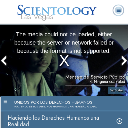
Las Vegas
Acerca de
L. Ronald
¿Qué es
Ministros
Preguntas
Libros
Nosotros
Hubbard
Scientology?
Voluntarios
Frecuentes
The media could not be loaded, either
because the server or network failed or
because the format is not supported.
Mensaje de Servicio Público
4. Ninguna esclavitud
Ver Video
UNIDOS POR LOS DERECHOS HUMANOS
HACIENDO DE LOS DERECHOS HUMANOS UNA REALIDAD GLOBAL
Haciendo los Derechos Humanos una
Realidad