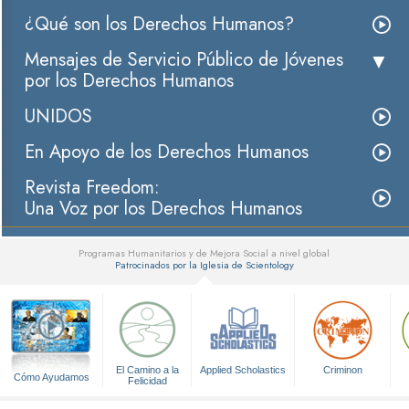
¿Qué son los Derechos Humanos?
Mensajes de Servicio Público de Jóvenes
por los Derechos Humanos
UNIDOS
En Apoyo de los Derechos Humanos
Revista Freedom:
Una Voz por los Derechos Humanos
Programas Humanitarios y de Mejora Social a nivel global
Patrocinados por la Iglesia de Scientology
▼
El Camino a la
Applied Scholastics
Criminon
Cómo Ayudamos
Felicidad